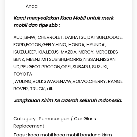
Anda.
Kami menyediakan Kaca Mobil untuk merk
mobil dan tipe sbb :
AUDI,BMW, CHEVROLET, DAIHATSU,DATSUN,DODGE,
FORD,FOTON,GEELY,HINO, HONDA, HYUNDAI,
ISUZU,JEEP, KIA,LEXUS, MAZDA, MERCY, MERCEDES
BENZ, MBENZ,MITSUBISHI,MORRIS,NISSAN,NISSAN
UD,PEUGEOT,PROTON,OPEL,SUBARU, SUZUKI,
TOYOTA
,WULING,VOLKSWAGEN,VW,VOLVO,CHERRY, RANGE
ROVER, TRUCK, dll.
Jangkauan Kirim Ke Daerah seluruh Indonesia
.
Category :
Pemasangan / Car Glass
Replacement
Tags :
kaca mobil
kaca mobil bandung
kirim