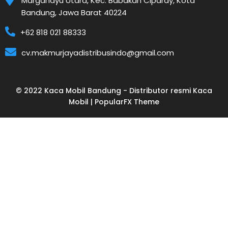
Margahayu Utara, Kec. Babakan Ciparay, Kota
Bandung, Jawa Barat 40224
+62 818 021 88333
cv.makmurjayadistribusindo@gmail.com
© 2022 Kaca Mobil Bandung - Distributor resmi Kaca
Mobil |
PopularFX Theme