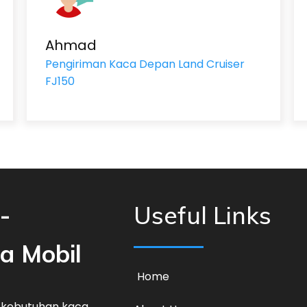
Ahmad
Pengiriman Kaca Depan Land Cruiser
FJ150
-
Useful Links
ca Mobil
Home
 kebutuhan kaca