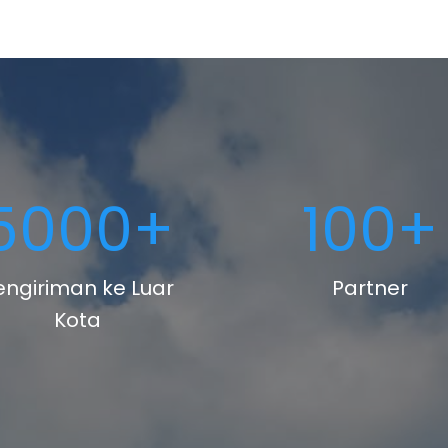
5000
+
100
+
engiriman ke Luar
Partner
Kota