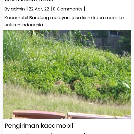
By
admin
|
22
Apr, 22
|
0 Comments
|
Kacamobil Bandung melayani jasa kirim kaca mobil ke
seluruh indonesia
Pengiriman kacamobil