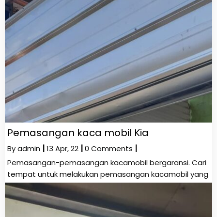
Pemasangan kaca mobil Kia
By
admin
|
13
Apr, 22
|
0 Comments
|
Pemasangan-pemasangan kacamobil bergaransi. Cari
tempat untuk melakukan pemasangan kacamobil yang