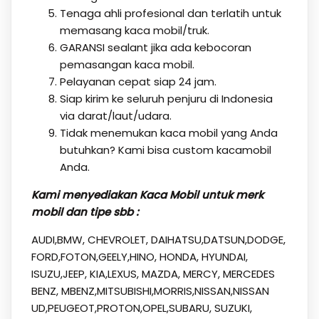
Tenaga ahli profesional dan terlatih untuk
memasang kaca mobil/truk.
GARANSI sealant jika ada kebocoran
pemasangan kaca mobil.
Pelayanan cepat siap 24 jam.
Siap kirim ke seluruh penjuru di Indonesia
via darat/laut/udara.
Tidak menemukan kaca mobil yang Anda
butuhkan? Kami bisa custom kacamobil
Anda.
Kami menyediakan Kaca Mobil untuk merk
mobil dan tipe sbb :
AUDI,BMW, CHEVROLET, DAIHATSU,DATSUN,DODGE,
FORD,FOTON,GEELY,HINO, HONDA, HYUNDAI,
ISUZU,JEEP, KIA,LEXUS, MAZDA, MERCY, MERCEDES
BENZ, MBENZ,MITSUBISHI,MORRIS,NISSAN,NISSAN
UD,PEUGEOT,PROTON,OPEL,SUBARU, SUZUKI,