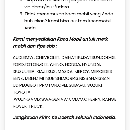
via darat/laut/udara.
Tidak menemukan kaca mobil yang Anda
butuhkan? Kami bisa custom kacamobil
Anda.
Kami menyediakan Kaca Mobil untuk merk
mobil dan tipe sbb :
AUDI,BMW, CHEVROLET, DAIHATSU,DATSUN,DODGE,
FORD,FOTON,GEELY,HINO, HONDA, HYUNDAI,
ISUZU,JEEP, KIA,LEXUS, MAZDA, MERCY, MERCEDES
BENZ, MBENZ,MITSUBISHI,MORRIS,NISSAN,NISSAN
UD,PEUGEOT,PROTON,OPEL,SUBARU, SUZUKI,
TOYOTA
,WULING,VOLKSWAGEN,VW,VOLVO,CHERRY, RANGE
ROVER, TRUCK.
Jangkauan Kirim Ke Daerah seluruh Indonesia
.