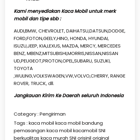
Kami menyediakan Kaca Mobil untuk merk
mobil dan tipe sbb :
AUDI,BMW, CHEVROLET, DAIHATSU,DATSUN,DODGE,
FORD,FOTON,GEELY,HINO, HONDA, HYUNDAI,
ISUZU,JEEP, KIA,LEXUS, MAZDA, MERCY, MERCEDES
BENZ, MBENZ,MITSUBISHI,MORRIS,NISSAN,NISSAN
UD,PEUGEOT,PROTON,OPEL,SUBARU, SUZUKI,
TOYOTA
,WULING,VOLKSWAGEN,VW,VOLVO,CHERRY, RANGE
ROVER, TRUCK, dll.
Jangkauan Kirim Ke Daerah seluruh Indonesia
Category :
Pengiriman
Tags :
kaca mobil
kaca mobil bandung
pemasangan kaca mobil kacamobil SNI
berkualitas kaca murah SNI orisinil original