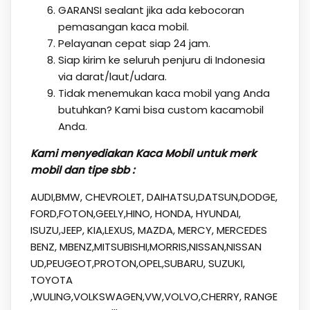
GARANSI sealant jika ada kebocoran
pemasangan kaca mobil.
Pelayanan cepat siap 24 jam.
Siap kirim ke seluruh penjuru di Indonesia
via darat/laut/udara.
Tidak menemukan kaca mobil yang Anda
butuhkan? Kami bisa custom kacamobil
Anda.
Kami menyediakan Kaca Mobil untuk merk
mobil dan tipe sbb :
AUDI,BMW, CHEVROLET, DAIHATSU,DATSUN,DODGE,
FORD,FOTON,GEELY,HINO, HONDA, HYUNDAI,
ISUZU,JEEP, KIA,LEXUS, MAZDA, MERCY, MERCEDES
BENZ, MBENZ,MITSUBISHI,MORRIS,NISSAN,NISSAN
UD,PEUGEOT,PROTON,OPEL,SUBARU, SUZUKI,
TOYOTA
,WULING,VOLKSWAGEN,VW,VOLVO,CHERRY, RANGE