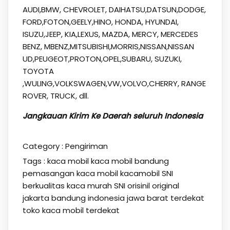
AUDI,BMW, CHEVROLET, DAIHATSU,DATSUN,DODGE,
FORD,FOTON,GEELY,HINO, HONDA, HYUNDAI,
ISUZU,JEEP, KIA,LEXUS, MAZDA, MERCY, MERCEDES
BENZ, MBENZ,MITSUBISHI,MORRIS,NISSAN,NISSAN
UD,PEUGEOT,PROTON,OPEL,SUBARU, SUZUKI,
TOYOTA
,WULING,VOLKSWAGEN,VW,VOLVO,CHERRY, RANGE
ROVER, TRUCK, dll.
Jangkauan Kirim Ke Daerah seluruh Indonesia
Category :
Pengiriman
Tags :
kaca mobil
kaca mobil bandung
pemasangan kaca mobil kacamobil SNI
berkualitas kaca murah SNI orisinil original
jakarta bandung indonesia jawa barat terdekat
toko kaca mobil terdekat