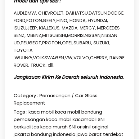
mobil dan tipe sbb :
AUDI,BMW, CHEVROLET, DAIHATSU,DATSUN,DODGE,
FORD,FOTON,GEELY,HINO, HONDA, HYUNDAI,
ISUZU,JEEP, KIA,LEXUS, MAZDA, MERCY, MERCEDES
BENZ, MBENZ,MITSUBISHI,MORRIS,NISSAN,NISSAN
UD,PEUGEOT,PROTON,OPEL,SUBARU, SUZUKI,
TOYOTA
,WULING,VOLKSWAGEN,VW,VOLVO,CHERRY, RANGE
ROVER, TRUCK, dll.
Jangkauan Kirim Ke Daerah seluruh Indonesia
.
Category :
Pemasangan / Car Glass
Replacement
Tags :
kaca mobil
kaca mobil bandung
pemasangan kaca mobil kacamobil SNI
berkualitas kaca murah SNI orisinil original
jakarta bandung indonesia jawa barat terdekat