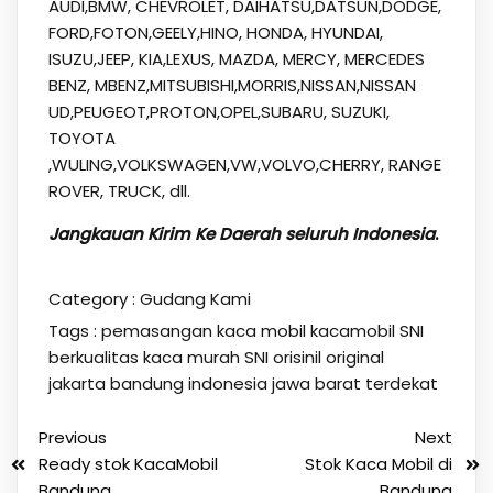
AUDI,BMW, CHEVROLET, DAIHATSU,DATSUN,DODGE,
FORD,FOTON,GEELY,HINO, HONDA, HYUNDAI,
ISUZU,JEEP, KIA,LEXUS, MAZDA, MERCY, MERCEDES
BENZ, MBENZ,MITSUBISHI,MORRIS,NISSAN,NISSAN
UD,PEUGEOT,PROTON,OPEL,SUBARU, SUZUKI,
TOYOTA
,WULING,VOLKSWAGEN,VW,VOLVO,CHERRY, RANGE
ROVER, TRUCK, dll.
Jangkauan Kirim Ke Daerah seluruh Indonesia
.
Category :
Gudang Kami
Tags :
pemasangan kaca mobil kacamobil SNI
berkualitas kaca murah SNI orisinil original
jakarta bandung indonesia jawa barat terdekat
Previous
Next
Ready stok KacaMobil
Stok Kaca Mobil di
Bandung
Bandung