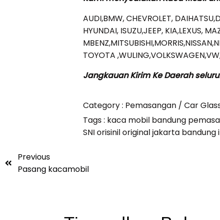
AUDI,BMW, CHEVROLET, DAIHATSU,
HYUNDAI, ISUZU,JEEP, KIA,LEXUS, M
MBENZ,MITSUBISHI,MORRIS,NISSAN,
TOYOTA ,WULING,VOLKSWAGEN,VW,V
Jangkauan Kirim Ke Daerah seluru
Category :
Pemasangan / Car Glas
Tags :
kaca mobil bandung
pemasan
SNI orisinil original jakarta bandun
Previous
Pasang kacamobil