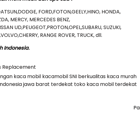
DATSUN,DODGE, FORD,FOTON,GEELY,HINO, HONDA,
AZDA, MERCY, MERCEDES BENZ,
NISSAN UD,PEUGEOT,PROTON,OPEL,SUBARU, SUZUKI,
OLVO,CHERRY, RANGE ROVER, TRUCK, dll.
h Indonesia
.
s Replacement
gan kaca mobil kacamobil SNI berkualitas kaca murah
g indonesia jawa barat terdekat
toko kaca mobil terdekat
Pa