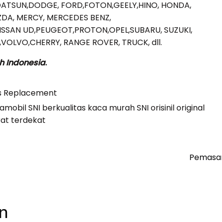
DATSUN,DODGE, FORD,FOTON,GEELY,HINO, HONDA,
AZDA, MERCY, MERCEDES BENZ,
NISSAN UD,PEUGEOT,PROTON,OPEL,SUBARU, SUZUKI,
OLVO,CHERRY, RANGE ROVER, TRUCK, dll.
h Indonesia
.
s Replacement
bil SNI berkualitas kaca murah SNI orisinil original
rat terdekat
Pemasan
n