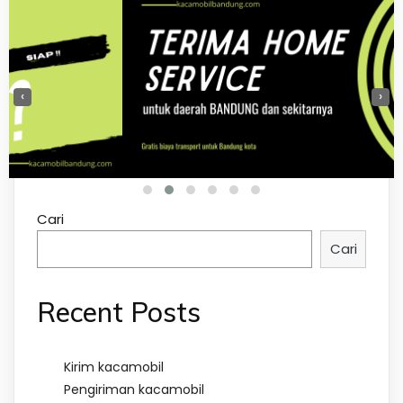
‹
›
Cari
Cari
Recent Posts
Kirim kacamobil
Pengiriman kacamobil